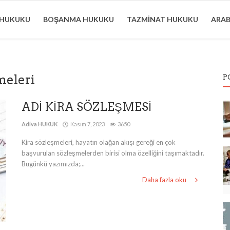
 HUKUKU
BOŞANMA HUKUKU
TAZMINAT HUKUKU
ARA
meleri
P
ADİ KİRA SÖZLEŞMESİ
Adiva HUKUK
Kasım 7, 2023
3650
Kira sözleşmeleri, hayatın olağan akışı gereği en çok
başvurulan sözleşmelerden birisi olma özelliğini taşımaktadır.
Bugünkü yazımızda;...
Daha fazla oku