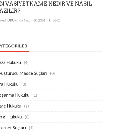
N VASİYETNAME NEDİR VE NASIL
AZILIR?
iva HUKUK
Nisan 30, 2024
3642
ATEGORILER
eza Hukuku
(4)
yuşturucu Madde Suçları
(0)
ra Hukuku
(3)
oşanma Hukuku
(1)
dare Hukuku
(1)
ergi Hukuku
(0)
ternet Suçları
(1)