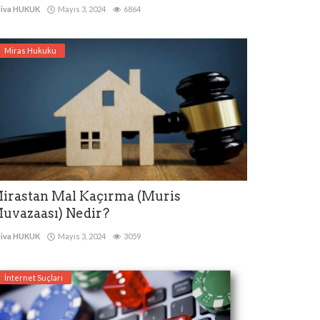
iva HUKUK
Mayıs 3, 2024
6864
Miras Hukuku
irastan Mal Kaçırma (Muris
uvazaası) Nedir?
iva HUKUK
Mayıs 3, 2024
3059
İnternet Suçları