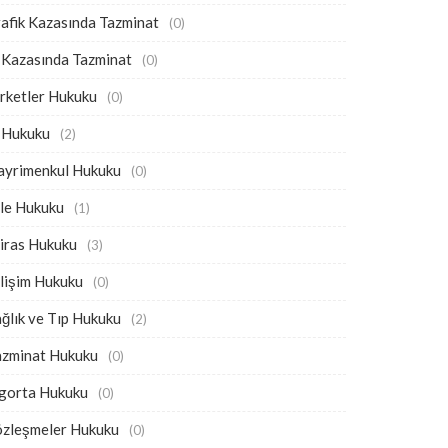
afik Kazasında Tazminat
(0)
 Kazasında Tazminat
(0)
rketler Hukuku
(0)
ş Hukuku
(2)
ayrimenkul Hukuku
(0)
ile Hukuku
(1)
iras Hukuku
(3)
lişim Hukuku
(0)
ğlık ve Tıp Hukuku
(2)
azminat Hukuku
(0)
igorta Hukuku
(0)
özleşmeler Hukuku
(0)