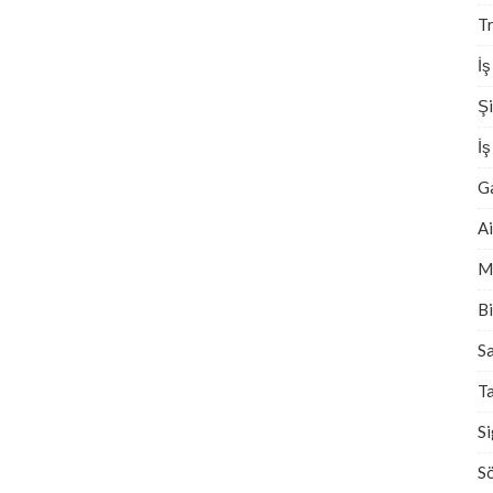
Tr
İş
Şi
İ
G
A
M
Bi
Sa
T
S
S