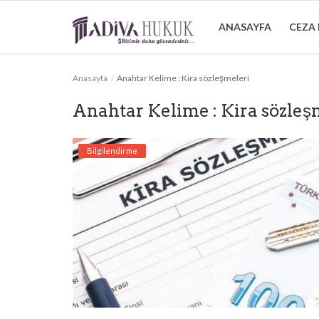
ANASAYFA
CEZA
Anasayfa
Anahtar Kelime : Kira sözleşmeleri
Anasayfa
Anahtar Kelime : Kira sözleş
Ceza Hukuku
Bilgilendirme
Boşanma Hukuku
Tazminat Hukuku
Arabuluculuk
Bilgilendirme
İletişim