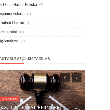
kri Sınai Haklar Hukuku
(0)
oşanma Hukuku
(1)
azminat Hukuku
(1)
rabuluculuk
(1)
lgilendirme
(11)
ASTGELE SEÇILEN YAZILAR
Aile Hukuku
EVLİLİKTE MAL REJİMLERİ