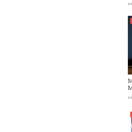
Ad
M
M
Ad