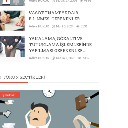
Adiva HUKUK
Mayıs 27, 2024
9884
VASİYETNAMEYE DAİR
BİLİNMESİ GEREKENLER
Adiva HUKUK
Mart 5, 2024
8531
YAKALAMA, GÖZALTI VE
TUTUKLAMA İŞLEMLERİNDE
YAPILMASI GEREKENLER...
Adiva HUKUK
Kasım 7, 2023
7339
DITÖRÜN SEÇTIKLERI
İş Hukuku