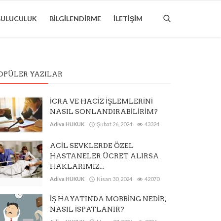
BULUCULUK
BILGILENDIRME
İLETIŞIM
OPÜLER YAZILAR
İCRA VE HACİZ İŞLEMLERİNİ
NASIL SONLANDIRABİLİRİM?
Adiva HUKUK
Şubat 26, 2024
43324
ACİL SEVKLERDE ÖZEL
HASTANELER ÜCRET ALIRSA
HAKLARIMIZ...
Adiva HUKUK
Nisan 30, 2024
42070
İŞ HAYATINDA MOBBİNG NEDİR,
NASIL İSPATLANIR?