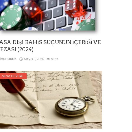
ASA DIŞI BAHİS SUÇUNUN İÇERİĞİ VE
EZASI (2024)
iva HUKUK
Mayıs 3, 2024
5165
Miras Hukuku