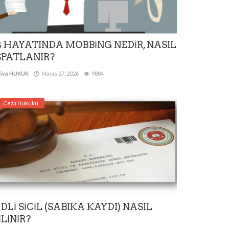
Ş HAYATINDA MOBBİNG NEDİR, NASIL
SPATLANIR?
iva HUKUK
Mayıs 27, 2024
9884
Ceza Hukuku
DLİ SİCİL (SABIKA KAYDI) NASIL
İLİNİR?