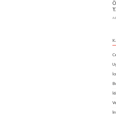
Ö
Y
Ad
K
C
U
İc
B
İ
V
İn