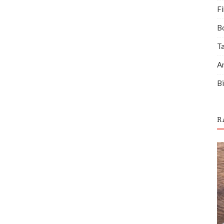
Fi
B
T
A
Bi
R
Miras Hukuku