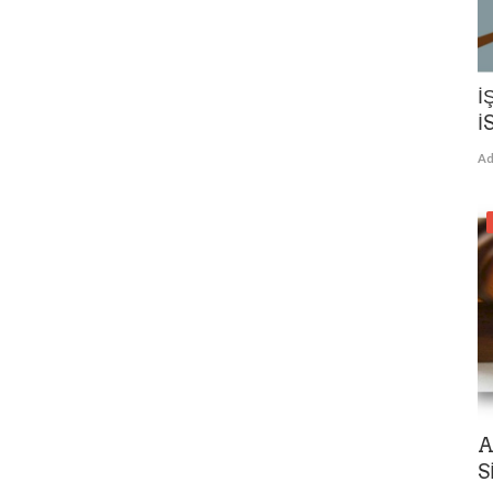
İ
İ
Ad
A
S