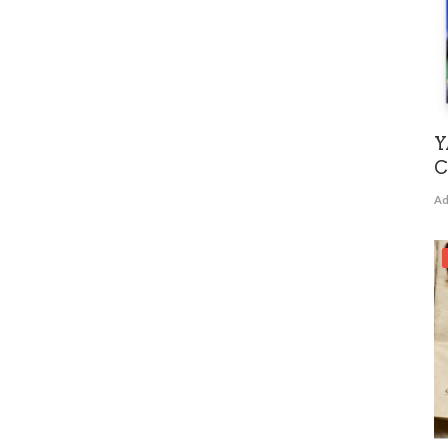
Y
C
Ad