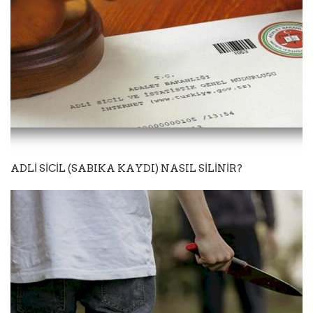
ADLİ SİCİL (SABIKA KAYDI) NASIL SİLİNİR?