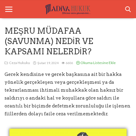
MEŞRU MÜDAFAA
(SAVUNMA) NEDİR VE
Anasayfa
KAPSAMI NELERDİR?
Ceza Hukuku
Okuma Listesine Ekle
Ceza Hukuku
Şubat 19, 2024
6606
Boşanma Hukuku
Gerek kendisine ve gerek başkasına ait bir hakka
Tazminat Hukuku
yönelik gerçekleşen veya gerçekleşmesi ya da
tekrarlanması ihtimali muhakkak olan haksız bir
Arabuluculuk
saldırıyı o andaki hal ve koşullara göre saldırı ile
orantılı bir biçimde defetmek zorunluluğu ile işlenen
Bilgilendirme
fiillerden dolayı faile ceza verilmemektedir.
İletişim