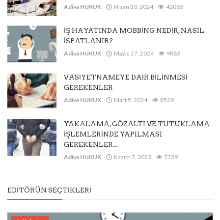
Adiva HUKUK
Nisan 30, 2024
42063
İŞ HAYATINDA MOBBİNG NEDİR, NASIL
İSPATLANIR?
Adiva HUKUK
Mayıs 27, 2024
9883
VASİYETNAMEYE DAİR BİLİNMESİ
GEREKENLER
Adiva HUKUK
Mart 5, 2024
8529
YAKALAMA, GÖZALTI VE TUTUKLAMA
İŞLEMLERİNDE YAPILMASI
GEREKENLER...
Adiva HUKUK
Kasım 7, 2023
7339
EDITÖRÜN SEÇTIKLERI