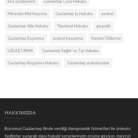
kira sözleşmesi
Gaziantep Ceza Hukuku
Mirastan Mal Kaçırma
Gaziantep İş Hukuku
avukat
Gaziantep Aile Hukuku
Tazminat Hukuku
göazaltı
Gaziantep Boşanma
avukat boşanma
Kasten Öldürme
UZLAŞTIRMA
Gaziantep Sağlık ve Tıp Hukuku
Gaziantep Boşanma Hukuku
Gaziantep arabuluculuk
HAKKIMIZDA
Büromuz Gaziantep ilinde verdiği danışmanlık hizmetleri ile önleyici
tedbirler sunarak olası hukuki sorunlarınızın önüne geçiyor, mevcut