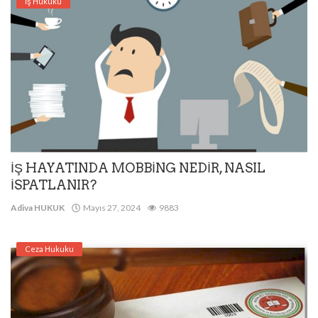
İş Hukuku
İŞ HAYATINDA MOBBİNG NEDİR, NASIL
İSPATLANIR?
Adiva HUKUK
Mayıs 27, 2024
9883
Ceza Hukuku