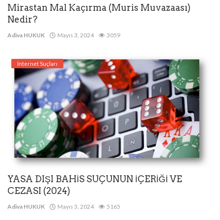
Mirastan Mal Kaçırma (Muris Muvazaası)
Nedir?
Adiva HUKUK
Mayıs 3, 2024
3059
İnternet Suçları
YASA DIŞI BAHİS SUÇUNUN İÇERİĞİ VE
CEZASI (2024)
Adiva HUKUK
Mayıs 3, 2024
5165