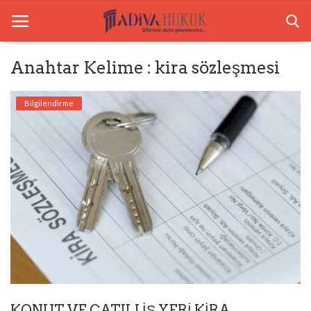
Anahtar Kelime : kira sözleşmesi
Anasayfa
Bilgilendirme
Ceza Hukuku
Boşanma Hukuku
Tazminat Hukuku
Arabuluculuk
Bilgilendirme
İletişim
KONUT VE ÇATILI İŞ YERİ KİRA