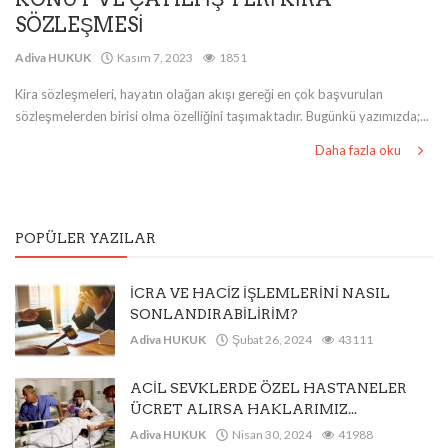
SÖZLEŞMESİ
Adiva HUKUK
Kasım 7, 2023
1851
Kira sözleşmeleri, hayatın olağan akışı gereği en çok başvurulan
sözleşmelerden birisi olma özelliğini taşımaktadır. Bugünkü yazımızda;...
Daha fazla oku
POPÜLER YAZILAR
İCRA VE HACİZ İŞLEMLERİNİ NASIL
SONLANDIRABİLİRİM?
Adiva HUKUK
Şubat 26, 2024
43111
ACİL SEVKLERDE ÖZEL HASTANELER
ÜCRET ALIRSA HAKLARIMIZ...
Adiva HUKUK
Nisan 30, 2024
41988