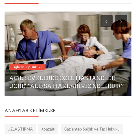
Sağlık ve Tıp Hukuku
ACİL SEVKLERDE ÖZEL HASTANELER
ÜCRET ALIRSA HAKLARIMIZ NELERDİR?
ANAHTAR KELIMELER
UZLAŞTIRMA
göazaltı
Gaziantep Sağlık ve Tıp Hukuku