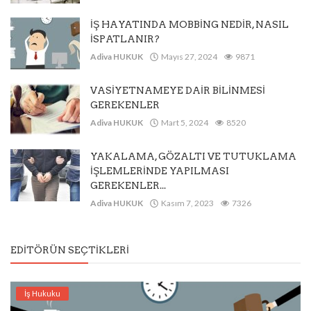
İŞ HAYATINDA MOBBİNG NEDİR, NASIL
İSPATLANIR?
Adiva HUKUK
Mayıs 27, 2024
9871
VASİYETNAMEYE DAİR BİLİNMESİ
GEREKENLER
Adiva HUKUK
Mart 5, 2024
8520
YAKALAMA, GÖZALTI VE TUTUKLAMA
İŞLEMLERİNDE YAPILMASI
GEREKENLER...
Adiva HUKUK
Kasım 7, 2023
7326
EDITÖRÜN SEÇTIKLERI
İş Hukuku