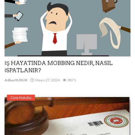
İŞ HAYATINDA MOBBİNG NEDİR, NASIL
İSPATLANIR?
Adiva HUKUK
Mayıs 27, 2024
9871
Ceza Hukuku