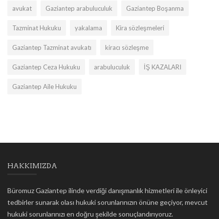
avukat
Gaziantep arabuluculuk
Gaziantep Boşanma
Tazminat Hukuku
yakalama
Kira sözleşmeleri
Gaziantep Tazminat avukatı
kiracı sözleşme
Gaziantep Ceza Hukuku
arabuluculuk
İŞ KAZALARI
Gaziantep Aile Hukuku
HAKKIMIZDA
Büromuz Gaziantep ilinde verdiği danışmanlık hizmetleri ile önleyici
tedbirler sunarak olası hukuki sorunlarınızın önüne geçiyor, mevcut
hukuki sorunlarınızı en doğru şekilde sonuçlandırıyoruz.