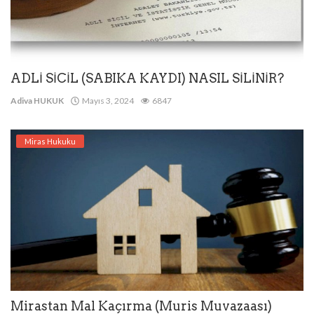
ADLİ SİCİL (SABIKA KAYDI) NASIL SİLİNİR?
Adiva HUKUK
Mayıs 3, 2024
6847
Miras Hukuku
Mirastan Mal Kaçırma (Muris Muvazaası)