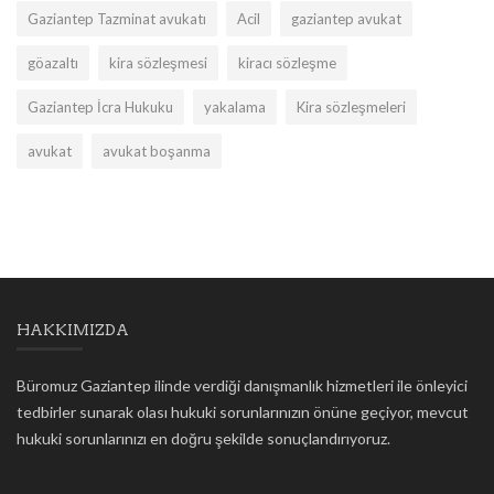
Gaziantep Tazminat avukatı
Acil
gaziantep avukat
göazaltı
kira sözleşmesi
kiracı sözleşme
Gaziantep İcra Hukuku
yakalama
Kira sözleşmeleri
avukat
avukat boşanma
HAKKIMIZDA
Büromuz Gaziantep ilinde verdiği danışmanlık hizmetleri ile önleyici
tedbirler sunarak olası hukuki sorunlarınızın önüne geçiyor, mevcut
hukuki sorunlarınızı en doğru şekilde sonuçlandırıyoruz.