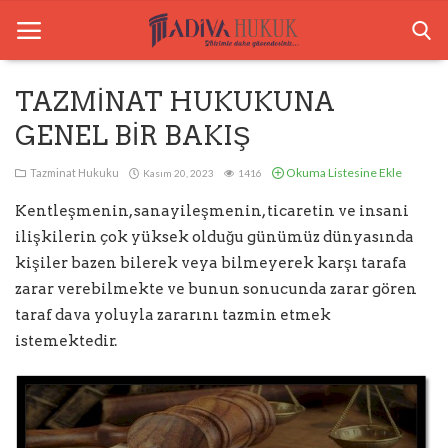
TAZMİNAT HUKUKUNA
GENEL BİR BAKIŞ
Anasayfa
Okuma Listesine Ekle
Tazminat Hukuku
Kasım 20, 2023
1416
Ceza Hukuku
Kentleşmenin, sanayileşmenin, ticaretin ve insani
Boşanma Hukuku
ilişkilerin çok yüksek olduğu günümüz dünyasında
kişiler bazen bilerek veya bilmeyerek karşı tarafa
Tazminat Hukuku
zarar verebilmekte ve bunun sonucunda zarar gören
Arabuluculuk
taraf dava yoluyla zararını tazmin etmek
istemektedir.
Bilgilendirme
İletişim