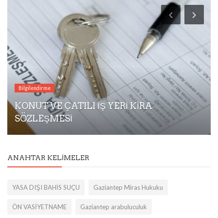
Bilgilendirme
KONUT VE ÇATILI İŞ YERİ KİRA
SÖZLEŞMESİ
ANAHTAR KELIMELER
YASA DIŞI BAHİS SUÇU
Gaziantep Miras Hukuku
ÖN VASİYETNAME
Gaziantep arabuluculuk