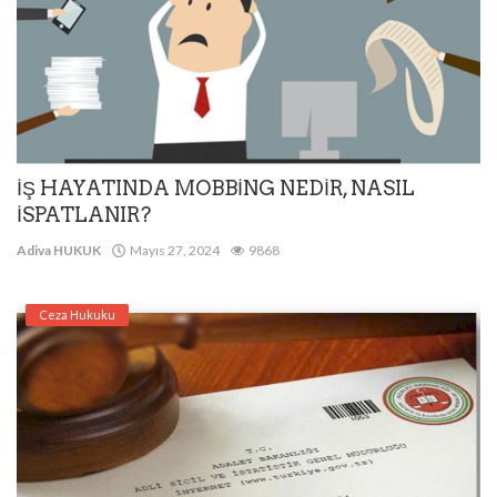
İŞ HAYATINDA MOBBİNG NEDİR, NASIL
İSPATLANIR?
Adiva HUKUK
Mayıs 27, 2024
9868
Ceza Hukuku