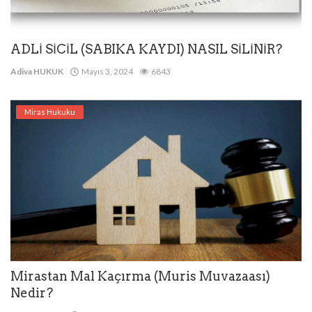
ADLİ SİCİL (SABIKA KAYDI) NASIL SİLİNİR?
Adiva HUKUK
Mayıs 3, 2024
6843
Miras Hukuku
Mirastan Mal Kaçırma (Muris Muvazaası)
Nedir?