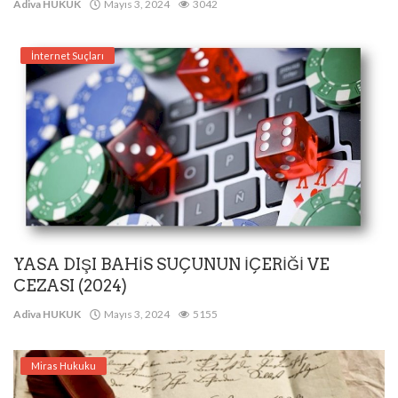
Adiva HUKUK
Mayıs 3, 2024
3042
İnternet Suçları
YASA DIŞI BAHİS SUÇUNUN İÇERİĞİ VE
CEZASI (2024)
Adiva HUKUK
Mayıs 3, 2024
5155
Miras Hukuku