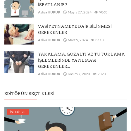
İSPATLANIR?
Adiva HUKUK
Mayıs 27, 2024
9868
VASİYETNAMEYE DAİR BİLİNMESİ
GEREKENLER
Adiva HUKUK
Mart 5, 2024
8510
YAKALAMA, GÖZALTI VE TUTUKLAMA
İŞLEMLERİNDE YAPILMASI
GEREKENLER...
Adiva HUKUK
Kasım 7, 2023
7323
EDITÖRÜN SEÇTIKLERI
İş Hukuku